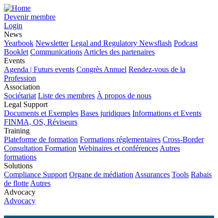
Devenir membre
Login
News
Yearbook
Newsletter
Legal and Regulatory Newsflash
Podcast
Booklet
Communications
Articles des partenaires
Events
Agenda | Futurs events
Congrès Annuel
Rendez-vous de la
Profession
Association
Sociétariat
Liste des membres
À propos de nous
Legal Support
Documents et Exemples
Bases juridiques
Informations et Events
FINMA, OS, Réviseurs
Training
Plateforme de formation
Formations réglementaires
Cross-Border
Consultation Formation
Webinaires et conférences
Autres
formations
Solutions
Compliance Support
Organe de médiation
Assurances
Tools
Rabais
de flotte
Autres
Advocacy
Advocacy