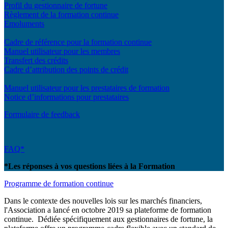
Profil du gestionnaire de fortune
Règlement de la formation continue
Emoluments
Cadre de référence pour la formation continue
Manuel utilisateur pour les membres
Transfert des crédits
Cadre d’attribution des points de crédit
Manuel utilisateur pour les prestataires de formation
Notice d’informations pour prestataires
Formulaire de feedback
FAQ*
*Les réponses à vos questions liées à la Formation
Programme de formation continue
Dans le contexte des nouvelles lois sur les marchés financiers,
l'Association a lancé en octobre 2019 sa plateforme de formation
continue. Dédiée spécifiquement aux gestionnaires de fortune, la