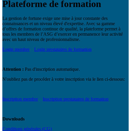
Plateforme de formation
La gestion de fortune exige une mise à jour constante des
connaissances et un niveau élevé d'expertise. Avec sa gamme
d’offres de formation continue de qualité, la plateforme permet à
tous les membres de l’ASG d’exercer en permanence leur activité
avec un haut niveau de professionnalisme.
Login membre
Login prestataires de formation
Attention :
Pas d'inscription automatique.
N'oubliez pas de procéder à votre inscription via le lien ci-dessous:
Inscription membre
Inscription prestataires de formation
Downloads
Conditions générales (CG)