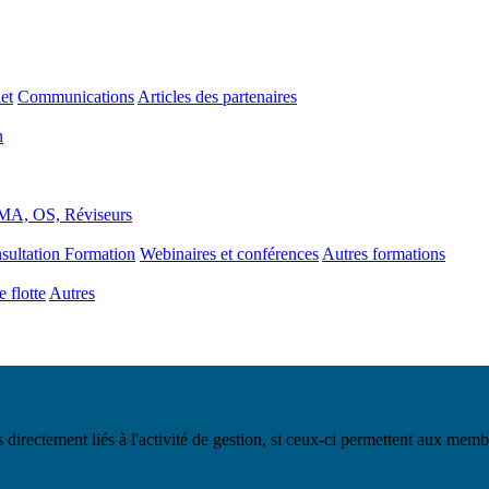
et
Communications
Articles des partenaires
n
MA, OS, Réviseurs
sultation Formation
Webinaires et conférences
Autres formations
 flotte
Autres
 directement liés à l'activité de gestion, si ceux-ci permettent aux memb