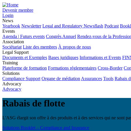
Devenir membre
Login
News
Yearbook
Newsletter
Legal and Regulatory Newsflash
Podcast
Bookl
Events
Agenda | Futurs events
Congrès Annuel
Rendez-vous de la Professio
Association
Sociétariat
Liste des membres
À propos de nous
Legal Support
Documents et Exemples
Bases juridiques
Informations et Events
FIN
Training
Plateforme de formation
Formations réglementaires
Cross-Border
Con
Solutions
Compliance Support
Organe de médiation
Assurances
Tools
Rabais de
Advocacy
Advocacy
Rabais de flotte
L'ASG élargit son offre à des produits et à des services qui ne sont pas
Solutions Booklet – Compliance and Insurance