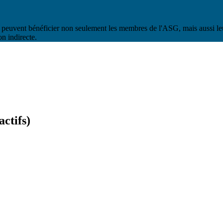
ont peuvent bénéficier non seulement les membres de l'ASG, mais aussi le
n indirecte.
ctifs)