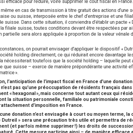
ssi efficace pour réduire, voire supprimer le coût fiscal en Franc
e même en cas de transmission à titre gratuit des actions d’une 
aise ou suisse, interposée entre le chef d’entreprise et une filia
e suisse. Dans cette situation, il conviendra d’établir un pacte « D
 la filiale suisse, toutes conditions devant être respectées par ai
n partielle sera alors appliquée à proportion de la valeur vénale 
constances, on pourrait envisager d’appliquer le dispositif « Dutre
 société holding directement, ce qui réduirait encore davantage le
ela nécessiterait toutefois que la société holding –
laquelle peut 
se que suisse –
exerce de manière prépondérante une activité ef
matrice ».
on, l’anticipation de l’impact fiscal en France d’une donation
n’est pas qu’une préoccupation de résidents français dans
nt « hexagonal », mais concerne tout autant ceux qui résid
ont la situation personnelle, familiale ou patrimoniale const
rattachement d’imposition en France.
une donation n’est envisagée à court ou moyen terme, la 
e Dutreil » sera une précaution très utile et permettra de ré
nt (et parfois même supprimer !) les droits de successio
turé. Cette mesure participe ainsi – de manière efficace 