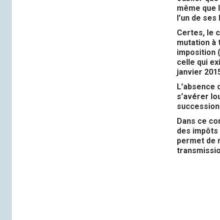
même que le
l’un de ses 
Certes, le c
mutation à 
imposition 
celle qui e
janvier 201
L’absence d
s’avérer lo
succession 
Dans ce cont
des impôts 
permet de r
transmissio