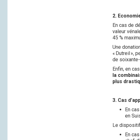
2. Economie 
En cas de déc
valeur vénal
45 % maximu
Une donation
« Dutreil »,
de soixante-
Enfin, en ca
la combinai
plus drasti
3. Cas d’app
En cas
en Sui
Le dispositi
En cas