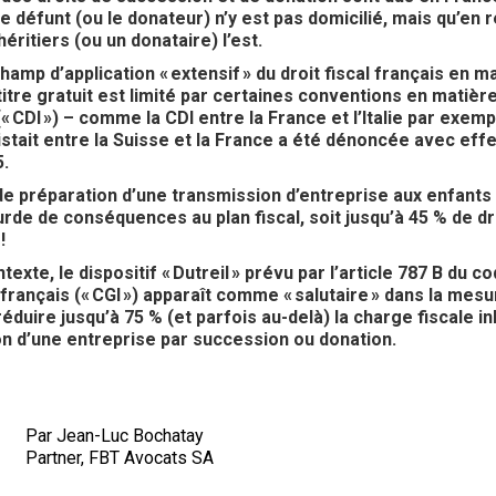
 défunt (ou le donateur) n’y est pas domicilié, mais qu’en
héritiers (ou un donataire) l’est.
hamp d’application « extensif » du droit fiscal français en m
titre gratuit est limité par certaines conventions en matièr
(« CDI ») – comme la CDI entre la France et l’Italie par exem
xistait entre la Suisse et la France a été dénoncée avec effe
5.
e préparation d’une transmission d’entreprise aux enfants 
urde de conséquences au plan fiscal, soit jusqu’à 45 % de dr
!
exte, le dispositif « Dutreil » prévu par l’article 787 B du c
français (« CGI ») apparaît comme « salutaire » dans la mesur
éduire jusqu’à 75 % (et parfois au-delà) la charge fiscale in
n d’une entreprise par succession ou donation.
Par Jean-Luc Bochatay
Partner, FBT Avocats SA