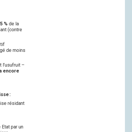
25 %
de la
ant (contre
tif
 âgé de moins
 l’usufruit –
ra encore
sse :
ise résidant
.
 Etat par un