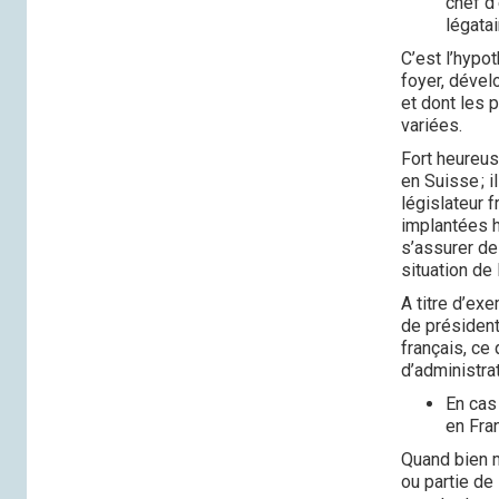
chef d’
légata
C’est l’hypo
foyer, dévelo
et dont les 
variées.
Fort heureuse
en Suisse ; 
législateur 
implantées h
s’assurer de
situation de 
A titre d’ex
de président
français, ce
d’administra
En cas
en Fr
Quand bien m
ou partie de 