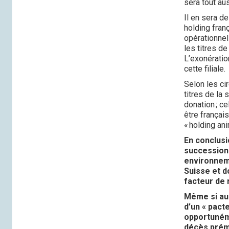
sera tout au
Il en sera d
holding franç
opérationnell
les titres de
L’exonératio
cette filiale.
Selon les cir
titres de la
donation ; c
être françai
« holding ani
En conclusi
succession 
environneme
Suisse et d
facteur de 
Même si auc
d’un « pact
opportunéme
décès préma