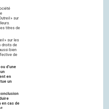
e.
société
le
utreil » sur
lleurs.
des titres de
il » sur les
s droits de
aussi bien
fective de
 ou d’une
 un
ent en
itue un
conclusion
duire
n en cas de
et