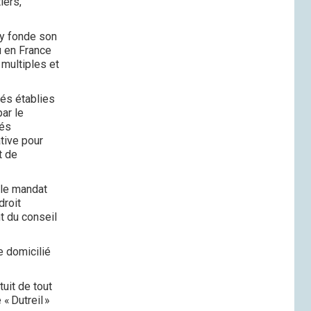
iers,
 y fonde son
cu en France
 multiples et
tés établies
ar le
tés
tive pour
t de
 le mandat
droit
t du conseil
e domicilié
uit de tout
« Dutreil »