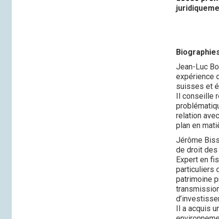
juridiqueme
Biographie
Jean-Luc Boc
expérience d
suisses et é
Il conseille
problématiqu
relation ave
plan en mati
Jérôme Biss
de droit des
Expert en fis
particuliers 
patrimoine p
transmission
d’investisse
Il a acquis 
environnemen