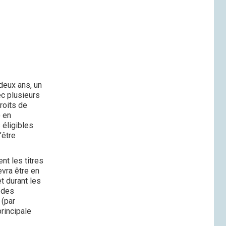
 deux ans, un
ec plusieurs
roits de
) en
 éligibles
’être
nt les titres
evra être en
t durant les
n des
 (par
rincipale