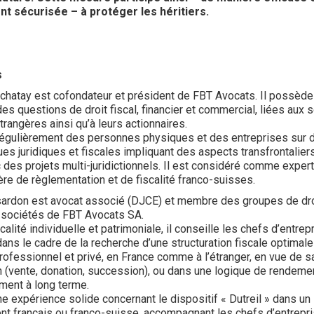
nt sécurisée – à protéger les héritiers.
s
hatay est cofondateur et président de FBT Avocats. Il possède
es questions de droit fiscal, financier et commercial, liées aux 
trangères ainsi qu’à leurs actionnaires.
 régulièrement des personnes physiques et des entreprises sur 
es juridiques et fiscales impliquant des aspects transfrontaliers
c des projets multi-juridictionnels. Il est considéré comme exper
ère de règlementation et de fiscalité franco-suisses.
ardon est avocat associé (DJCE) et membre des groupes de droi
 sociétés de FBT Avocats SA.
calité individuelle et patrimoniale, il conseille les chefs d’entrep
dans le cadre de la recherche d’une structuration fiscale optimale
rofessionnel et privé, en France comme à l’étranger, en vue de s
 (vente, donation, succession), ou dans une logique de rendeme
ment à long terme.
une expérience solide concernant le dispositif « Dutreil » dans un
t français ou franco-suisse, accompagnant les chefs d’entrepr