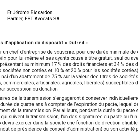
Et Jérôme Bissardon
Partner, FBT Avocats SA
s d’application du dispositif « Dutreil »
our un chef d’entreprise de souscrire, pour une durée minimale de
il » pour lui-même et ses ayants cause à titre gratuit, seul ou av
présentant au minimum 17 % des droits financiers et 34 % des d
s sociétés non cotées et 10 % et 20 % pour les sociétés cotées
ainsi d’un abattement de 75 % sur la valeur des titres de sociétés
s, commerciales, artisanales, agricoles, libérales) susceptibles d
par succession ou donation.
aires de la transmission s’engageront à conserver individuelleme
durée de quatre ans à compter de l’expiration du pacte, lequel d
ent de la transmission. Par ailleurs, pendant la durée du pacte e
 qui suivent la transmission, l'un des signataires du pacte ou l'u
s devra exercer dans la société une fonction de direction éligible
dat de présidence du conseil d’administration) ou son activité p
.