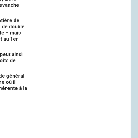
 revanche
atière de
e de double
ple – mais
t au 1er
peut ainsi
oits de
ode général
e où il
hérente à la