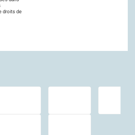
s
e droits de