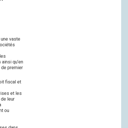
 une vaste
sociétés
des
 ainsi qu’en
t de premier
t fiscal et
rises et les
 de leur
a
nt ou
ises dans