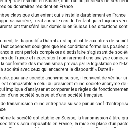
entreprise résidant en Suisse, dont l’un ou plusieurs de ses hérit
ires ou donataires résident en France.
thèse classique d’un enfant qui s’installe durablement en France,
ppe sa carrière ; c’est aussi le cas de l’enfant qui a toujours vé
parents ont transféré leur domicile en Suisse. Les situations sont
ment, le dispositif « Dutreil » est applicable aux titres de socié
il faut cependant souligner que les conditions formelles posées p
français sont parfois complexes à satisfaire s’agissant de socié
ors de France et nécessitent non rarement une analyse compara
 la conformité des mécanismes prévus par la législation de l’Eta
la société avec ceux qui encadrent le dispositif « Dutreil ».
emple, pour une société anonyme suisse, il convient de vérifier si
 est comparable à celui du président d’une société anonyme de 
 qui implique d’analyser et comparer les règles de fonctionnemen
tion d’une société suisse et d’une société française.
 de transmission d’une entreprise suisse par un chef d’entrepris
ance.
ême la société est établie en Suisse, la transmission à titre grat
ses titres sera imposable en France ; la mise en place d’un pacte 