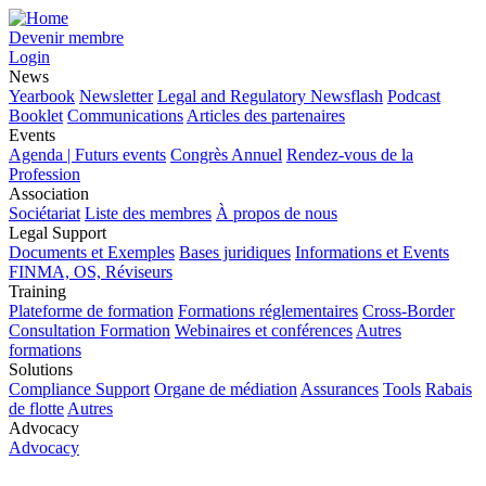
Devenir membre
Login
News
Yearbook
Newsletter
Legal and Regulatory Newsflash
Podcast
Booklet
Communications
Articles des partenaires
Events
Agenda | Futurs events
Congrès Annuel
Rendez-vous de la
Profession
Association
Sociétariat
Liste des membres
À propos de nous
Legal Support
Documents et Exemples
Bases juridiques
Informations et Events
FINMA, OS, Réviseurs
Training
Plateforme de formation
Formations réglementaires
Cross-Border
Consultation Formation
Webinaires et conférences
Autres
formations
Solutions
Compliance Support
Organe de médiation
Assurances
Tools
Rabais
de flotte
Autres
Advocacy
Advocacy