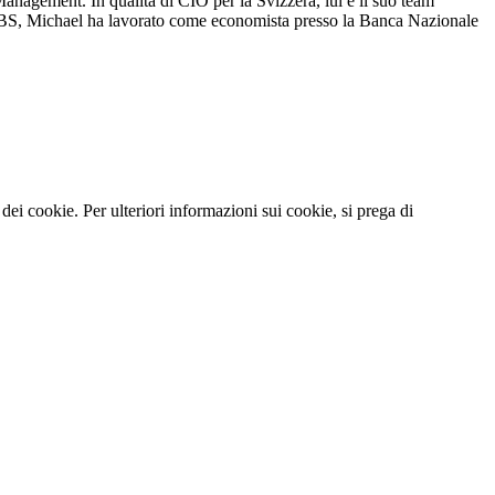
anagement. In qualità di CIO per la Svizzera, lui e il suo team
in UBS, Michael ha lavorato come economista presso la Banca Nazionale
so dei cookie. Per ulteriori informazioni sui cookie, si prega di