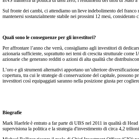
BNS manterrà la politica di tassi zero, i rendimenti dei titoli di Sta
Sul fronte dei cambi, ci attendiamo un lieve indebolimento del franc
mantenersi sostanzialmente stabile nei prossimi 12 mesi, considerato 
Quali sono le conseguenze per gli investitori?
Per affrontare l’anno che verrà, consigliamo agli investitori di dedica
azionaria sufficiente, soprattutto nei temi di crescita strutturale come I
azionarie che generano redditi o azioni di alta qualità che distribuiscon
L’oro e gli strumenti alternativi apportano un’ulteriore diversificazion
copertura, tra cui le strategie di conservazione del capitale, possono pr
investitori così equipaggiati saranno nella posizione giusta per cogliere u
Biografie
Mark Haefele è entrato a far parte di UBS nel 2011 in qualità di Hea
supervisiona la politica e la strategia d'investimento di circa 4,2 tril