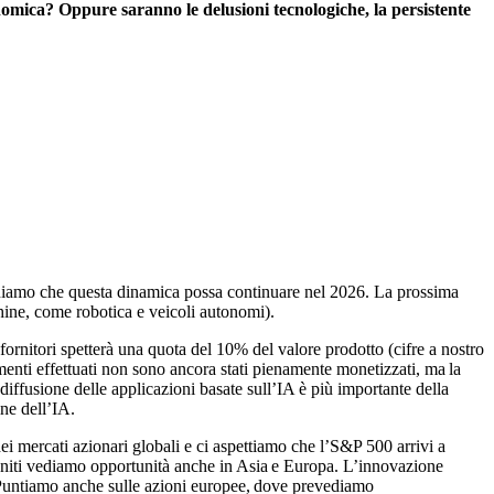
conomica? Oppure saranno le delusioni tecnologiche, la persistente
riteniamo che questa dinamica possa continuare nel 2026. La prossima
hine, come robotica e veicoli autonomi).
fornitori spetterà una quota del 10% del valore prodotto (cifre a nostro
imenti effettuati non sono ancora stati pienamente monetizzati, ma la
diffusione delle applicazioni basate sull’IA è più importante della
ne dell’IA.
dei mercati azionari globali e ci aspettiamo che l’S&P 500 arrivi a
i Uniti vediamo opportunità anche in Asia e Europa. L’innovazione
6. Puntiamo anche sulle azioni europee, dove prevediamo