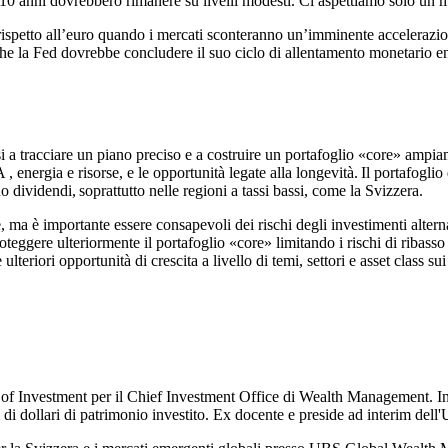
to a 10 anni dovrebbero rimanere su livelli modesti. Ci aspettiamo solo u
o rispetto all’euro quando i mercati sconteranno un’imminente accelera
che la Fed dovrebbe concludere il suo ciclo di allentamento monetario e
rsi a tracciare un piano preciso e a costruire un portafoglio «core» ampia
A , energia e risorse, e le opportunità legate alla longevità. Il portafoglio
o dividendi, soprattutto nelle regioni a tassi bassi, come la Svizzera.
e, ma è importante essere consapevoli dei rischi degli investimenti altern
oteggere ulteriormente il portafoglio «core» limitando i rischi di ribasso 
lteriori opportunità di crescita a livello di temi, settori e asset class su
d of Investment per il Chief Investment Office di Wealth Management. I
ioni di dollari di patrimonio investito. Ex docente e preside ad interim d