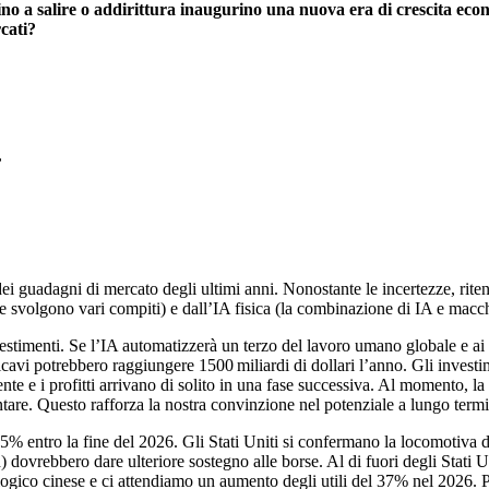
inuino a salire o addirittura inaugurino una nuova era di crescita e
rcati?
S
,
ante dei guadagni di mercato degli ultimi anni. Nonostante le incertezze, 
he svolgono vari compiti) e dall’IA fisica (la combinazione di IA e macc
vestimenti. Se l’IA automatizzerà un terzo del lavoro umano globale e ai 
 ricavi potrebbero raggiungere 1500 miliardi di dollari l’anno. Gli invest
e e i profitti arrivano di solito in una fase successiva. Al momento, la 
re. Questo rafforza la nostra convinzione nel potenziale a lungo termi
l 15% entro la fine del 2026. Gli Stati Uniti si confermano la locomotiva 
ed) dovrebbero dare ulteriore sostegno alle borse. Al di fuori degli Stat
ecnologico cinese e ci attendiamo un aumento degli utili del 37% nel 202