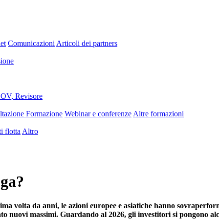
et
Comunicazioni
Articoli dei partners
sione
OV, Revisore
ltazione Formazione
Webinar e conferenze
Altre formazioni
i flotta
Altro
uga?
ma volta da anni, le azioni europee e asiatiche hanno sovraperformat
occato nuovi massimi. Guardando al 2026, gli investitori si pongono