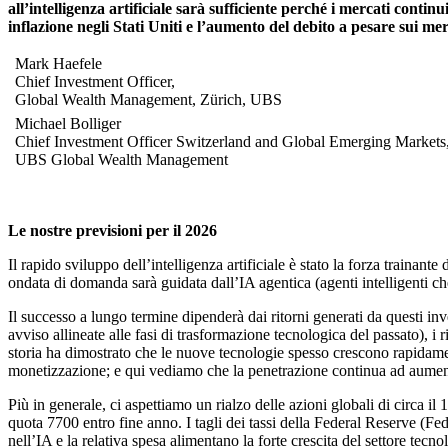
all’intelligenza artificiale sarà sufficiente perché i mercati cont
inflazione negli Stati Uniti e l’aumento del debito a pesare sui me
Mark Haefele
Chief Investment Officer,
Global Wealth Management, Zürich, UB
Michael Bolliger
Chief Investment Officer Switzerland and Global Emerging Markets
UBS Global Wealth Management
Le nostre previsioni per il 2026
Il rapido sviluppo dell’intelligenza artificiale è stato la forza train
ondata di domanda sarà guidata dall’IA agentica (agenti intelligenti c
Il successo a lungo termine dipenderà dai ritorni generati da questi in
avviso allineate alle fasi di trasformazione tecnologica del passato), i
storia ha dimostrato che le nuove tecnologie spesso crescono rapidament
monetizzazione; e qui vediamo che la penetrazione continua ad aumenta
Più in generale, ci aspettiamo un rialzo delle azioni globali di circa i
quota 7700 entro fine anno. I tagli dei tassi della Federal Reserve (F
nell’IA e la relativa spesa alimentano la forte crescita del settore t