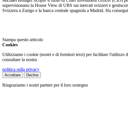
Michael Bolliger ricopre il ruolo di Chief Investment Officer (CIO) p
supervisionano la House View di UBS sui mercati svizzeri e gestiscono
Svizzera a Zurigo e la banca centrale spagnola a Madrid. Ha conseguito
Stampa questo articolo
Cookies
Utilizziamo i cookie (nostri e di fornitori terzi) per facilitare l'utilizzo
consultare la nostra
politica sulla privacy
Accettare
Declino
Ringraziamo i nostri partner per il loro sostegno