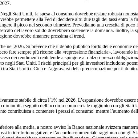
 2027.
gli Stati Uniti, la spesa al consumo dovrebbe restare robusta nonostan
ebbe permettere alla Fed di decidere altri due tagli dei tassi entro la fi
gere il picco nel secondo trimestre. Prevediamo una crescita di poco inf
un mercato del lavoro solido dovrebbero sostenere la domanda. Inoltre, l
 regione dovrebbe rimanere prossima al trend.
che nel 2026. Si prevede che il debito pubblico lordo delle economie de
bero fare sempre più ricorso alla «repressione finanziaria», lavorando in
 discesa dei rendimenti reali tende a spingere al rialzo i prezzi obbligazi
 negli Stati Uniti. I rischi principali per gli investitori includono poten
 tra Stati Uniti e Cina e l’aggravarsi della preoccupazione per il debito.
lativamente stabile di circa l’1% nel 2026. L’espansione dovrebbe esser
 sono diminuiti a seguito dell’accordo commerciale raggiunto con gli Stati
rimento contribuisca a contenere i prezzi al consumo, mentre l’aumento del
feriore alla media, a nostro avviso la Banca nazionale svizzera manterrà
tassi in territorio negativo, e l’accordo commerciale raggiunto con gli Stat