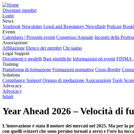
Diventare membri
Login
News
Yearbook
Newsletter
Legal and Regulatory Newsflash
Podcast
Bookl
Events
Calendario | Prossimi eventi
Congresso Annuale
Incontri della Profes
Associazione
Affiliazione
Elenco dei membri
Chi siamo
Legal Support
Documenti e modelli
Basi giuridiche
Informazioni ed eventi
FINMA, 
Training
Piattaforma di formazione
Formazioni normative
Cross-Border
Consu
Solutions
Compliance Support
Organo di mediazione
Assicurazioni
Tools
Scont
Advocacy
Advocacy
Inhalt
Year Ahead 2026 – Velocità di f
L’innovazione è stata il motore dei mercati nel 2025. Ma per la pri
con quelli svizzeri che sono persino tornati a zero) e l’oro ha t