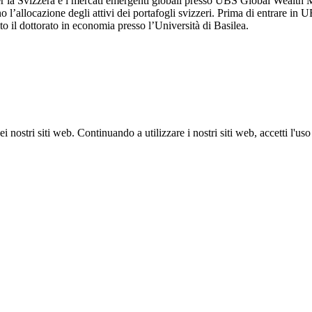
er la Svizzera e i mercati emergenti globali presso UBS Global Wealth M
 l’allocazione degli attivi dei portafogli svizzeri. Prima di entrare 
 il dottorato in economia presso l’Università di Basilea.
 dei nostri siti web. Continuando a utilizzare i nostri siti web, accetti l'u