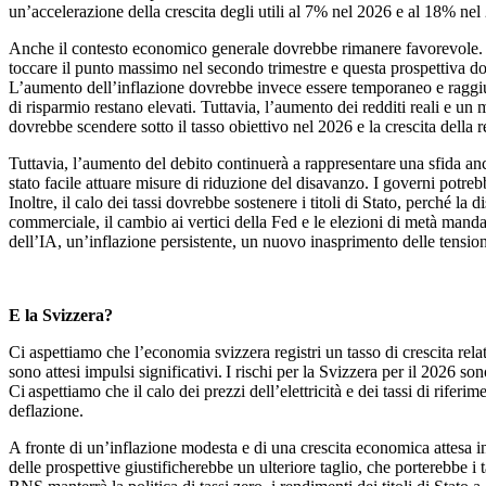
un’accelerazione della crescita degli utili al 7% nel 2026 e al 18% nel
Anche il contesto economico generale dovrebbe rimanere favorevole. Ne
toccare il punto massimo nel secondo trimestre e questa prospettiva dovr
L’aumento dell’inflazione dovrebbe invece essere temporaneo e raggiun
di risparmio restano elevati. Tuttavia, l’aumento dei redditi reali e 
dovrebbe scendere sotto il tasso obiettivo nel 2026 e la crescita della
Tuttavia, l’aumento del debito continuerà a rappresentare una sfida an
stato facile attuare misure di riduzione del disavanzo. I governi potreb
Inoltre, il calo dei tassi dovrebbe sostenere i titoli di Stato, perché la
commerciale, il cambio ai vertici della Fed e le elezioni di metà mandato
dell’IA, un’inflazione persistente, un nuovo inasprimento delle tensioni
E la Svizzera?
Ci aspettiamo che l’economia svizzera registri un tasso di crescita re
sono attesi impulsi significativi. I rischi per la Svizzera per il 2026
Ci aspettiamo che il calo dei prezzi dell’elettricità e dei tassi di rife
deflazione.
A fronte di un’inflazione modesta e di una crescita economica attesa in
delle prospettive giustificherebbe un ulteriore taglio, che porterebbe i 