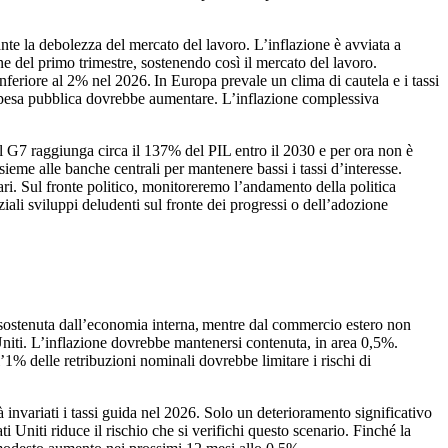
te la debolezza del mercato del lavoro. L’inflazione è avviata a
ne del primo trimestre, sostenendo così il mercato del lavoro.
eriore al 2% nel 2026. In Europa prevale un clima di cautela e i tassi
a spesa pubblica dovrebbe aumentare. L’inflazione complessiva
l G7 raggiunga circa il 137% del PIL entro il 2030 e per ora non è
sieme alle banche centrali per mantenere bassi i tassi d’interesse.
onari. Sul fronte politico, monitoreremo l’andamento della politica
ziali sviluppi deludenti sul fronte dei progressi o dell’adozione
e sostenuta dall’economia interna, mentre dal commercio estero non
 Uniti. L’inflazione dovrebbe mantenersi contenuta, in area 0,5%.
l’1% delle retribuzioni nominali dovrebbe limitare i rischi di
 invariati i tassi guida nel 2026. Solo un deterioramento significativo
i Uniti riduce il rischio che si verifichi questo scenario. Finché la