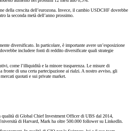
n modesto aumento nei prossimi 12 mesi allo 0,5%.
zione della crescita dell’eurozona. Invece, il cambio USDCHF dovrebbe
ntro la seconda metà dell’anno prossimo.
mente diversificato. In particolare, è importante avere un’esposizione
 dovrebbe includere fonti di reddito diversificate quali strategie
ativi, come l’illiquidità e la minore trasparenza. Le misure di
a fronte di una certa partecipazione ai rialzi. A nostro avviso, gli
i mercati quotati e sui private market.
n qualità di Global Chief Investment Officer di UBS dal 2014,
ell'Università di Harvard, Mark ha oltre 500.000 follower su LinkedIn.