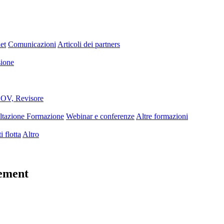
et
Comunicazioni
Articoli dei partners
sione
OV, Revisore
ltazione Formazione
Webinar e conferenze
Altre formazioni
i flotta
Altro
gement