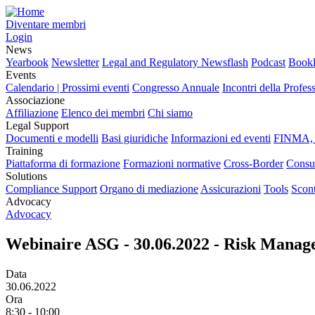
Diventare membri
Login
News
Yearbook
Newsletter
Legal and Regulatory Newsflash
Podcast
Bookl
Events
Calendario | Prossimi eventi
Congresso Annuale
Incontri della Profes
Associazione
Affiliazione
Elenco dei membri
Chi siamo
Legal Support
Documenti e modelli
Basi giuridiche
Informazioni ed eventi
FINMA, 
Training
Piattaforma di formazione
Formazioni normative
Cross-Border
Consu
Solutions
Compliance Support
Organo di mediazione
Assicurazioni
Tools
Scont
Advocacy
Advocacy
Webinaire ASG - 30.06.2022 - Risk Mana
Data
30.06.2022
Ora
8:30 - 10:00