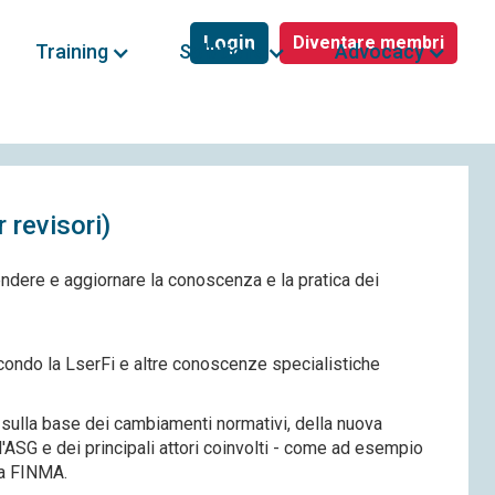
Login
Diventare membri
Training
Solutions
Advocacy
 revisori)
endere e aggiornare la conoscenza e la pratica dei
ondo la LserFi e altre conoscenze specialistiche
re sulla base dei cambiamenti normativi, della nuova
'ASG e dei principali attori coinvolti - come ad esempio
la FINMA.