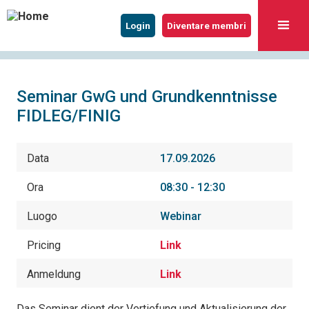
Login
Diventare membri
Seminar GwG und Grundkenntnisse
FIDLEG/FINIG
Data
17.09.2026
Ora
08:30 - 12:30
Luogo
Webinar
Pricing
Link
Anmeldung
Link
Das Seminar dient der Vertiefung und Aktualisierung der