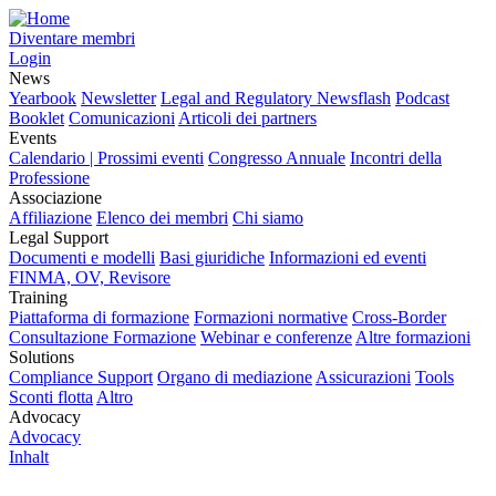
Diventare membri
Login
News
Yearbook
Newsletter
Legal and Regulatory Newsflash
Podcast
Booklet
Comunicazioni
Articoli dei partners
Events
Calendario | Prossimi eventi
Congresso Annuale
Incontri della
Professione
Associazione
Affiliazione
Elenco dei membri
Chi siamo
Legal Support
Documenti e modelli
Basi giuridiche
Informazioni ed eventi
FINMA, OV, Revisore
Training
Piattaforma di formazione
Formazioni normative
Cross-Border
Consultazione Formazione
Webinar e conferenze
Altre formazioni
Solutions
Compliance Support
Organo di mediazione
Assicurazioni
Tools
Sconti flotta
Altro
Advocacy
Advocacy
Inhalt