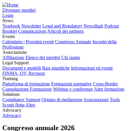
Diventare membri
Login
News
Yearbook
Newsletter
Legal and Regulatory Newsflash
Podcast
Booklet
Comunicazioni
Articoli dei partners
Events
Calendario | Prossimi eventi
Congresso Annuale
Incontri della
Professione
Associazione
Affiliazione
Elenco dei membri
Chi siamo
Legal Support
Documenti e modelli
Basi giuridiche
Informazioni ed eventi
FINMA, OV, Revisore
Training
Piattaforma di formazione
Formazioni normative
Cross-Border
Consultazione Formazione
Webinar e conferenze
Altre formazioni
Solutions
Compliance Support
Organo di mediazione
Assicurazioni
Tools
Sconti flotta
Altro
Advocacy
Advocacy
Congresso annuale 2026