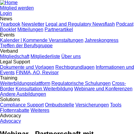
Mitglied werden
Login
News
Yearbook
Newsletter
Legal and Regulatory Newsflash
Podcast
Booklet
Mitteilungen
Partnerartikel
Events
Kalender | Kommende Veranstaltungen
Jahreskongress
Treffen der Berufsgruppe
Verband
Mitgliedschaft
Mitgliederliste
Über uns
Legal Support
Dokumente und Vorlagen
Rechtsgrundlagen
Informationen und
Events
FINMA, AO, Revisor
Training
Weiterbildungsplattform
Regulatorische Schulungen
Cross-
Border
Konsultation Weiterbildung
Webinare und Konferenzen
Andere Ausbildungen
Solutions
Compliance Support
Ombudsstelle
Versicherungen
Tools
Flottenrabatte
Weiteres
Advocacy
Advocacy
Webinar - Partnerschaft mit