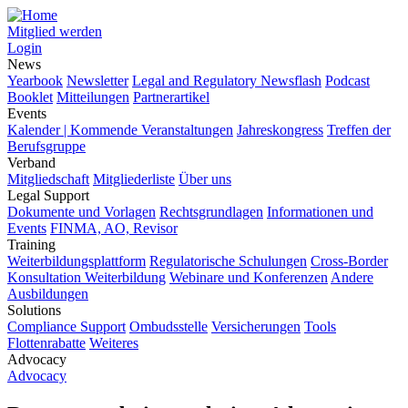
Mitglied werden
Login
News
Yearbook
Newsletter
Legal and Regulatory Newsflash
Podcast
Booklet
Mitteilungen
Partnerartikel
Events
Kalender | Kommende Veranstaltungen
Jahreskongress
Treffen der
Berufsgruppe
Verband
Mitgliedschaft
Mitgliederliste
Über uns
Legal Support
Dokumente und Vorlagen
Rechtsgrundlagen
Informationen und
Events
FINMA, AO, Revisor
Training
Weiterbildungsplattform
Regulatorische Schulungen
Cross-Border
Konsultation Weiterbildung
Webinare und Konferenzen
Andere
Ausbildungen
Solutions
Compliance Support
Ombudsstelle
Versicherungen
Tools
Flottenrabatte
Weiteres
Advocacy
Advocacy