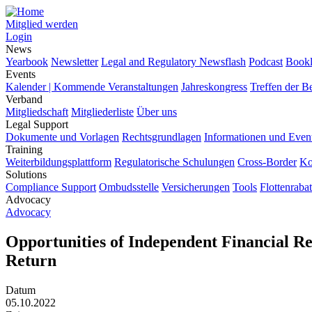
Mitglied werden
Login
News
Yearbook
Newsletter
Legal and Regulatory Newsflash
Podcast
Bookl
Events
Kalender | Kommende Veranstaltungen
Jahreskongress
Treffen der B
Verband
Mitgliedschaft
Mitgliederliste
Über uns
Legal Support
Dokumente und Vorlagen
Rechtsgrundlagen
Informationen und Even
Training
Weiterbildungsplattform
Regulatorische Schulungen
Cross-Border
Ko
Solutions
Compliance Support
Ombudsstelle
Versicherungen
Tools
Flottenrabat
Advocacy
Advocacy
Opportunities of Independent Financial R
Return
Datum
05.10.2022