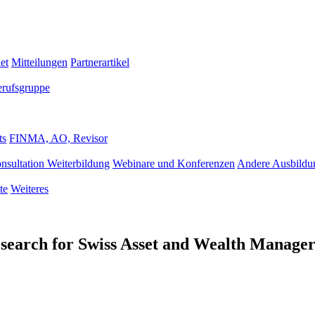
et
Mitteilungen
Partnerartikel
erufsgruppe
ts
FINMA, AO, Revisor
nsultation Weiterbildung
Webinare und Konferenzen
Andere Ausbildu
te
Weiteres
esearch for Swiss Asset and Wealth Manage