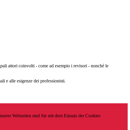
pali attori coinvolti - come ad esempio i revisori - nonché le
li e alle esigenze dei professionisti.
unserer Webseiten sind Sie mit dem Einsatz der Cookies