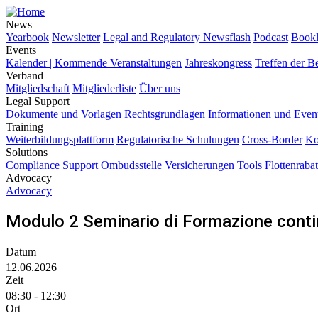
News
Yearbook
Newsletter
Legal and Regulatory Newsflash
Podcast
Bookl
Events
Kalender | Kommende Veranstaltungen
Jahreskongress
Treffen der B
Verband
Mitgliedschaft
Mitgliederliste
Über uns
Legal Support
Dokumente und Vorlagen
Rechtsgrundlagen
Informationen und Even
Training
Weiterbildungsplattform
Regulatorische Schulungen
Cross-Border
Ko
Solutions
Compliance Support
Ombudsstelle
Versicherungen
Tools
Flottenrabat
Advocacy
Advocacy
Modulo 2 Seminario di Formazione contin
Datum
12.06.2026
Zeit
08:30 - 12:30
Ort