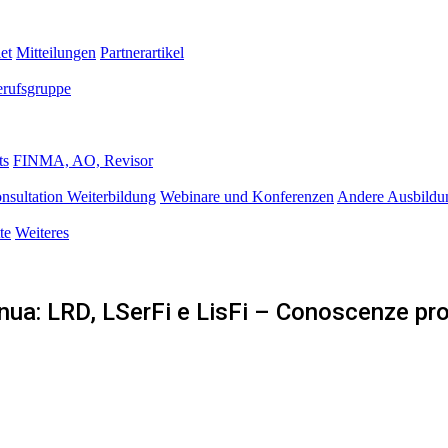
et
Mitteilungen
Partnerartikel
erufsgruppe
ts
FINMA, AO, Revisor
nsultation Weiterbildung
Webinare und Konferenzen
Andere Ausbildu
te
Weiteres
ua: LRD, LSerFi e LisFi – Conoscenze pro