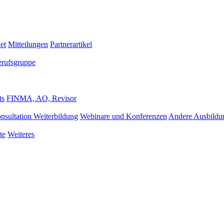
et
Mitteilungen
Partnerartikel
erufsgruppe
ts
FINMA, AO, Revisor
nsultation Weiterbildung
Webinare und Konferenzen
Andere Ausbildu
te
Weiteres