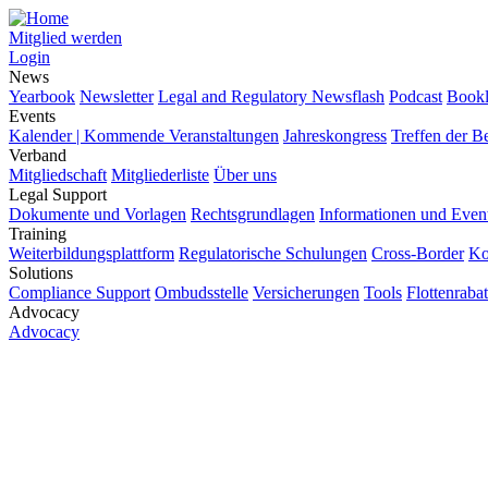
Mitglied werden
Login
News
Yearbook
Newsletter
Legal and Regulatory Newsflash
Podcast
Bookl
Events
Kalender | Kommende Veranstaltungen
Jahreskongress
Treffen der B
Verband
Mitgliedschaft
Mitgliederliste
Über uns
Legal Support
Dokumente und Vorlagen
Rechtsgrundlagen
Informationen und Even
Training
Weiterbildungsplattform
Regulatorische Schulungen
Cross-Border
Ko
Solutions
Compliance Support
Ombudsstelle
Versicherungen
Tools
Flottenrabat
Advocacy
Advocacy