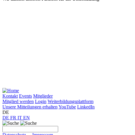
Kontakt
Events
Mitglieder
Mitglied werden
Login
Weiterbildungsplattform
Unsere Mitteilungen erhalten
YouTube
LinkedIn
DE
DE
FR
IT
EN
Datenschutz
-
Impressum