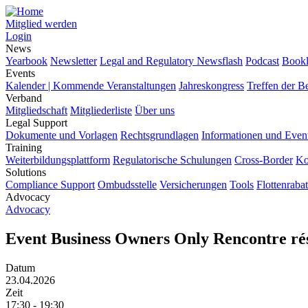
Mitglied werden
Login
News
Yearbook
Newsletter
Legal and Regulatory Newsflash
Podcast
Bookl
Events
Kalender | Kommende Veranstaltungen
Jahreskongress
Treffen der B
Verband
Mitgliedschaft
Mitgliederliste
Über uns
Legal Support
Dokumente und Vorlagen
Rechtsgrundlagen
Informationen und Even
Training
Weiterbildungsplattform
Regulatorische Schulungen
Cross-Border
Ko
Solutions
Compliance Support
Ombudsstelle
Versicherungen
Tools
Flottenrabat
Advocacy
Advocacy
Event Business Owners Only Rencontre rése
Datum
23.04.2026
Zeit
17:30 - 19:30