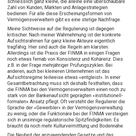
schliesslich ganz kleine, die alleine eine überschaubare
Zahl von Kunden, Märkten und Anlagestrategien
bedienen. Für alle diese Erscheinungsformen von
Vermögensverwaltern gibt es eine stetige Nachfrage.
Meine Sichtweise auf die Regulierung ist dagegen
kritischer. Nach meiner Wahrnehmung ist der konkrete
Aufsichtsrahmen für ganz kleine Akteure eigentlich
tragfähig. Hier sind auch die Regeln am klarsten.
Allerdings ist die Praxis der FINMA in einigen Fragen
noch etwas fernab von Konsistenz und Kohärenz. Dies
z.B. in der Frage mehrjähriger Prüfungszyklen. Bei
anderen, auch bei kleineren Unternehmen ist das
Aufsichtsregime teilweise etwas «entgleist». In einer
Gesamtbetrachtung muss ich deshalb festhalten, dass
die FINMA bei den Vermögensverwaltern einen noch zu
stark von der Bankenaufsicht geprägten «institutionell-
formalen» Ansatz pflegt. Oft versteht der Regulierer die
Sprache der «Gewerbler» in der Vermögensverwaltung
zu wenig, oder die Funktionäre bei der FINMA versteigen
sich in unsinnige regulatorische Spitzfindigkeiten. Es
braucht da noch mehr Kulturvermittlung und Bodennähe.
Die Neuheit der anzuwendenden Gesetze und das