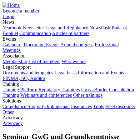
Become a member
Login
News
Yearbook
Newsletter
Legal and Regulatory Newsflash
Podcast
Booklet
Communication
Articles of partners
Events
Calendar | Upcoming Events
Annual congress
Professional
Meetings
Association
Membership
List of members
Who we are
Legal Support
Documents and templates
Legal basis
Information and Events
FINMA, SO, Auditor
Training
Training Platform
Regulatory Trainings
Cross-Border
Consultation
Training
Webinars and conferences
Other trainings
Solutions
Compliance Support
Ombudsman
Insurances
Tools
Fleet discounts
Other
Advocacy
Advocacy
Seminar GwG und Grundkenntnisse