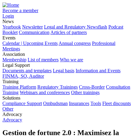
Become a member
Login
News
Yearbook
Newsletter
Legal and Regulatory Newsflash
Podcast
Booklet
Communication
Articles of partners
Events
Calendar | Upcoming Events
Annual congress
Professional
Meetings
Association
Membership
List of members
Who we are
Legal Support
Documents and templates
Legal basis
Information and Events
FINMA, SO, Auditor
Training
Training Platform
Regulatory Trainings
Cross-Border
Consultation
Training
Webinars and conferences
Other trainings
Solutions
Compliance Support
Ombudsman
Insurances
Tools
Fleet discounts
Other
Advocacy
Advocacy
Gestion de fortune 2.0 : Maximisez la