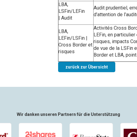
LBA,
Audit prudentiel, err
LSFin/LEFin
d’attention de l’audi
| Audit
Activités Cross Bord
LBA,
LEFin, en particulie
LEFin/LSFin |
risques, impacts Co
Cross Border et
de vue de la LSFin e
risques
Border et LBA, points
zurück zur Übersicht
Wir danken unseren Partnern für die Unterstützung