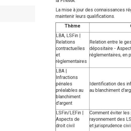
la FINMA.
La mise à jour des connaissances r
maintenir leurs qualifications.
Thème
LBA, LSFin |
Relations
Relation entre le ge
contractuelles
dépositaire - Aspect
et
réglementaires, en p
règlementaires
LBA |
Infractions
pénales
Identification des i
préalables au
au blanchiment d'arg
blanchiment
d’argent
LSFin/LEFin |
Comment éviter les 
Aspects de
rayonnement des LS
droit civil
et jurisprudence civi